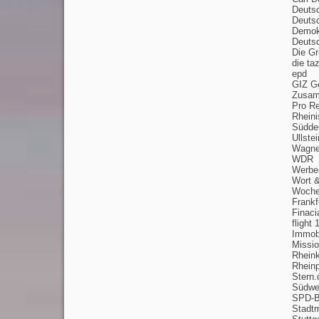
Deutsc
Deutsc
Demok
Deutsc
Die Gr
die ta
epd
GIZ Ge
Zusam
Pro Re
Rheini
Südde
Ullste
Wagner
WDR
Werbe
Wort &
Woche
Frankf
Finaci
flight
Immob
Missio
Rheink
Rheinp
Stern.
Südwe
SPD-B
Stadt