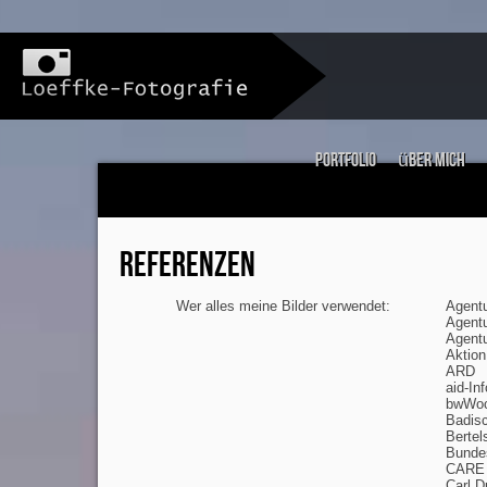
Portfolio
über mich
REFERENZEN
Wer alles meine Bilder verwendet:
Agent
Agent
Agent
Aktion
ARD
aid-In
bwWo
Badis
Bertel
Bundes
CARE 
Carl D