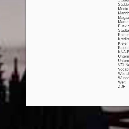
Stuttg
Südde
Media
Mannh
Magazi
Mammo
Euski
Stadta
Kaiser
Kredit
Kieler
Kippc
KNA-B
Unter
Unter
VDI Na
Vocab
Westd
Wuppe
Welt
ZDF