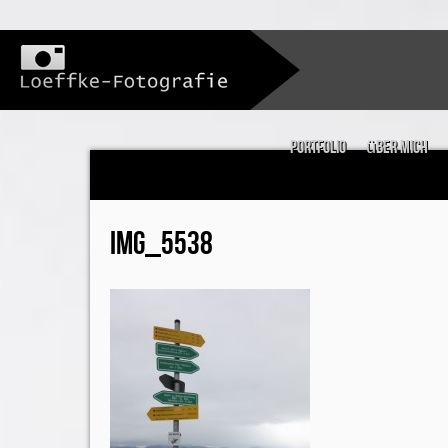
Portfolio
über mich
IMG_5538