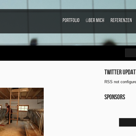
Portfolio
über mich
Referenzen
Twitter updat
RSS not configur
Sponsors