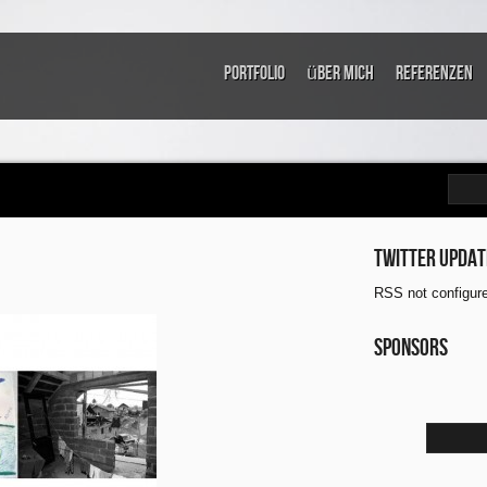
Portfolio
über mich
Referenzen
Twitter updat
RSS not configur
Sponsors