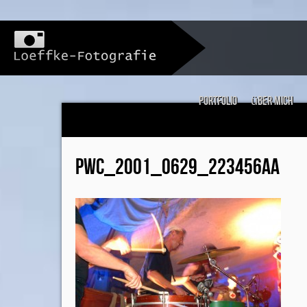
Portfolio
über mich
PWC_2001_0629_223456AA