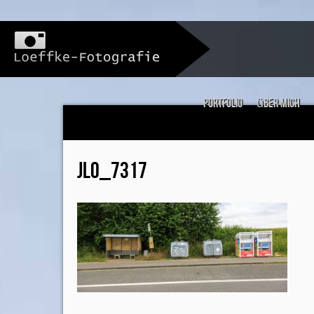
Portfolio
über mich
JLO_7317