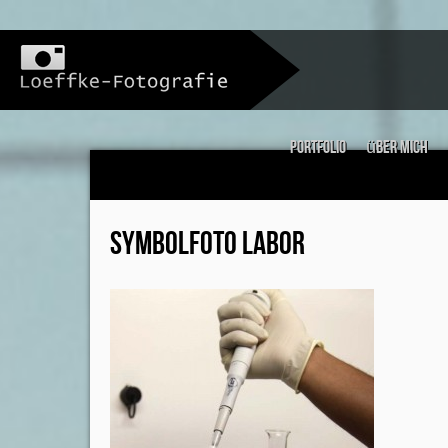
Portfolio
über mich
SYMBOLFOTO LABOR