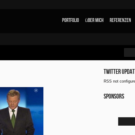
Portfolio
über mich
Referenzen
Twitter updat
RSS not configur
Sponsors