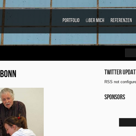
Portfolio
über mich
Referenzen
 BONN
Twitter updat
RSS not configur
Sponsors